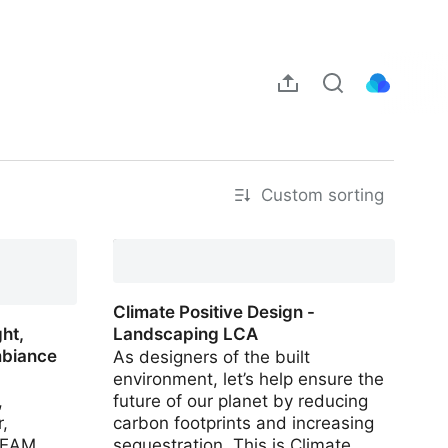
Custom sorting
Android.
Climate Positive Design -
ht,
Landscaping LCA
mbiance
As designers of the built
environment, let’s help ensure the
,
future of our planet by reducing
,
carbon footprints and increasing
EEAM,
sequestration. This is Climate