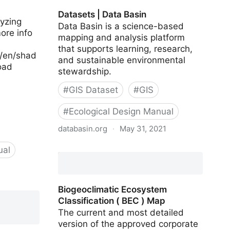
Datasets | Data Basin
lyzing
Data Basin is a science-based
ore info
mapping and analysis platform
that supports learning, research,
l/en/shad
and sustainable environmental
oad
stewardship.
#
GIS Dataset
#
GIS
#
Ecological Design Manual
databasin.org
·
May 31, 2021
Datasets | Data Basin
ual
for
Biogeoclimatic Ecosystem
Classification ( BEC ) Map
The current and most detailed
version of the approved corporate