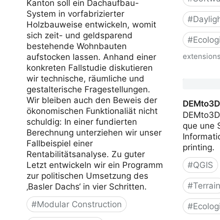
Kanton soll ein Dachaufbau-
System in vorfabrizierter
#
Daylig
Holzbauweise entwickeln, womit
sich zeit- und geldsparend
#
Ecolog
bestehende Wohnbauten
extension
aufstocken lassen. Anhand einer
konkreten Fallstudie diskutieren
Sky View
wir technische, räumliche und
gestalterische Fragestellungen.
Wir bleiben auch den Beweis der
DEMto3
ökonomischen Funktionaliät nicht
DEMto3D,
schuldig: In einer fundierten
que une 
Berechnung unterziehen wir unser
Informat
Fallbeispiel einer
printing.
Rentabilitätsanalyse. Zu guter
Letzt entwickeln wir ein Programm
#
QGIS
zur politischen Umsetzung des
#
Terrai
‚Basler Dachs‘ in vier Schritten.
#
Modular Construction
#
Ecolog