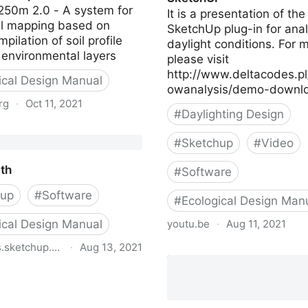
250m 2.0 - A system for
It is a presentation of the
oil mapping based on
SketchUp plug-in for ana
pilation of soil profile
daylight conditions. For m
 environmental layers
please visit
http://www.deltacodes.p
ical Design Manual
owanalysis/demo-downl
rg
·
Oct 11, 2021
#
Daylighting Design
 web portal
#
Sketchup
#
Video
rth
#
Software
hup
#
Software
#
Ecological Design Man
ical Design Manual
youtu.be
·
Aug 11, 2021
s.sketchup.com
·
Aug 13, 2021
Shadow Analysis Plug-in 
SketchUP
th