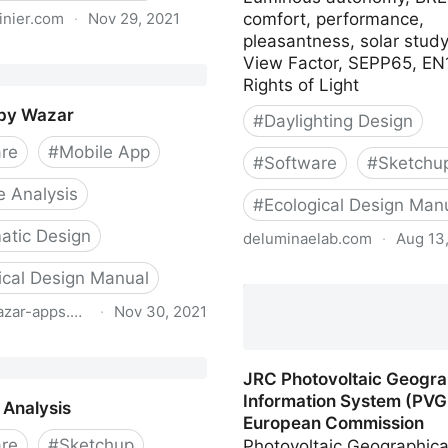
inier.com
·
Nov 29, 2021
comfort, performance,
pleasantness, solar study
View Factor, SEPP65, EN
Rights of Light
by Wazar
#
Daylighting Design
re
#
Mobile App
#
Software
#
Sketchu
e Analysis
#
Ecological Design Man
matic Design
deluminaelab.com
·
Aug 13
Index, Welcome to DL-Lig
ical Design Manual
Extension study daylit a
zar-apps.com
·
Nov 30, 2021
within SketchUp
by Wazar
JRC Photovoltaic Geogra
Information System (PVGI
 Analysis
European Commission
re
#
Sketchup
Photovoltaic Geographica