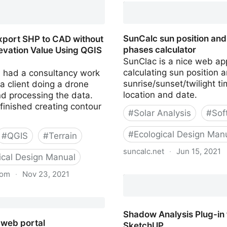
SunCalc sun position and
xport SHP to CAD without
phases calculator
evation Value Using QGIS
SunClac is a nice web ap
calculating sun position 
I had a consultancy work
sunrise/sunset/twilight t
 a client doing a drone
location and date.
d processing the data.
inished creating contour
#
Solar Analysis
#
Sof
#
Ecological Design Man
#
QGIS
#
Terrain
suncalc.net
·
Jun 15, 2021
ical Design Manual
SunCalc sun position and
com
·
Nov 23, 2021
phases calculator
xport SHP to CAD without
evation Value Using QGIS 3
Shadow Analysis Plug-in 
 web portal
SketchUP