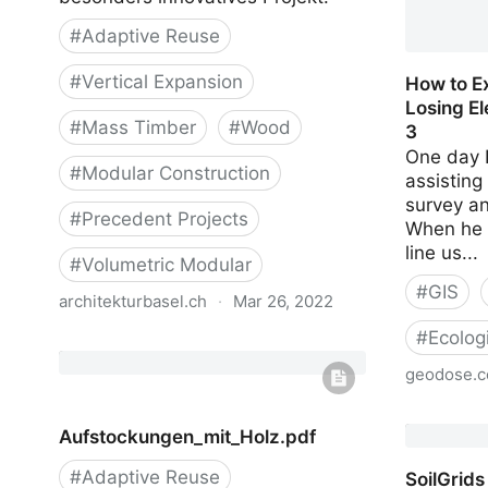
#
Adaptive Reuse
#
Vertical Expansion
How to E
Losing El
#
Mass Timber
#
Wood
3
One day 
#
Modular Construction
assisting
survey an
#
Precedent Projects
When he f
line us...
#
Volumetric Modular
#
GIS
architekturbasel.ch
·
Mar 26, 2022
#
Ecolog
Innovativer Holzbau: Unspektakulär
spektakuläre Aufstockung in der
geodose.
Breite - ArchitekturBasel
How to E
Aufstockungen_mit_Holz.pdf
Losing El
#
Adaptive Reuse
SoilGrids