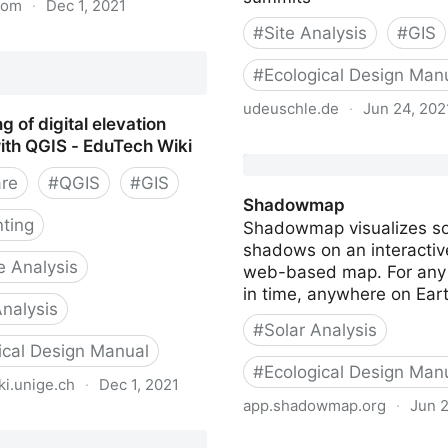
com
·
Dec 1, 2021
#
Site Analysis
#
GIS
D
#
Ecological Design Man
udeuschle.de
·
Jun 24, 202
g of digital elevation
ith QGIS - EduTech Wiki
Generate a panorama
re
#
QGIS
#
GIS
Shadowmap
nting
Shadowmap visualizes so
shadows on an interacti
e Analysis
web-based map. For an
in time, anywhere on Eart
Analysis
#
Solar Analysis
ical Design Manual
#
Ecological Design Man
i.unige.ch
·
Dec 1, 2021
app.shadowmap.org
·
Jun 2
g of digital elevation
Shadowmap
ith QGIS - EduTech Wiki