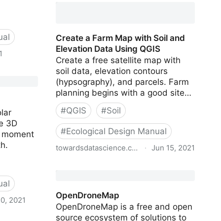
Classification of British Columbia -
Data Catalogue
ual
Create a Farm Map with Soil and
Elevation Data Using QGIS
1
Create a free satellite map with
soil data, elevation contours
(hypsography), and parcels. Farm
planning begins with a good site…
#
QGIS
#
Soil
lar
ve 3D
#
Ecological Design Manual
y moment
h.
towardsdatascience.com
·
Jun 15, 2021
Create a Farm Map with Soil and
Elevation Data Using QGIS
ual
OpenDroneMap
0, 2021
OpenDroneMap is a free and open
source ecosystem of solutions to