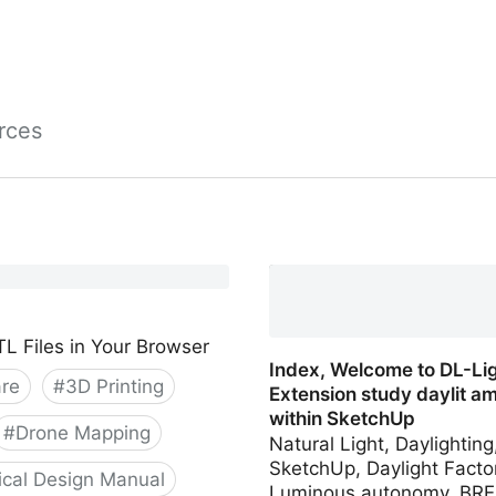
rces
TL Files in Your Browser
Index, Welcome to DL-Lig
re
#
3D Printing
Extension study daylit a
within SketchUp
#
Drone Mapping
Natural Light, Daylighting
SketchUp, Daylight Factor
ical Design Manual
Luminous autonomy, BR