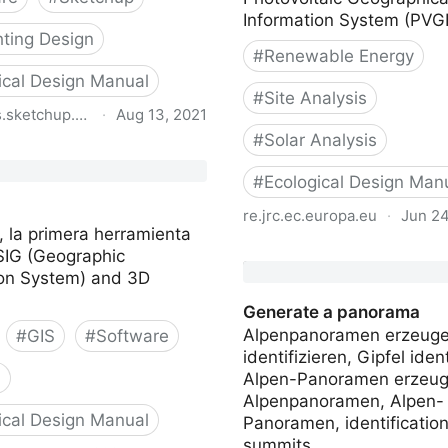
Information System (PVG
hting Design
#
Renewable Energy
ical Design Manual
#
Site Analysis
s.sketchup.com
·
Aug 13, 2021
#
Solar Analysis
 Analysis
#
Ecological Design Man
D
re.jrc.ec.europa.eu
·
Jun 24
 la primera herramienta
JRC Photovoltaic Geograp
SIG (Geographic
Information System (PVGI
ion System) and 3D
European Commission
Generate a panorama
Alpenpanoramen erzeuge
#
GIS
#
Software
identifizieren, Gipfel ident
n
Alpen-Panoramen erzeug
Alpenpanoramen, Alpen-
ical Design Manual
Panoramen, identification
summits