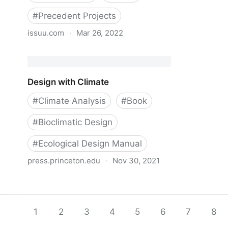
#
Precedent Projects
issuu.com
·
Mar 26, 2022
Lignum Holzbulletin 131/2019
Design with Climate
#
Climate Analysis
#
Book
#
Bioclimatic Design
#
Ecological Design Manual
press.princeton.edu
·
Nov 30, 2021
Design with Climate
1
2
3
4
5
6
7
8