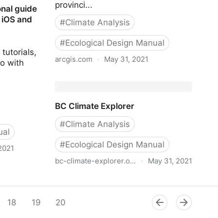
provinci...
nal guide
 iOS and
#
Climate Analysis
#
Ecological Design Manual
tutorials,
arcgis.com
·
May 31, 2021
o with
Biogeoclimatic Ecosystem
Classification ( BEC ) Map
BC Climate Explorer
#
Climate Analysis
ual
#
Ecological Design Manual
2021
bc-climate-explorer.org
·
May 31, 2021
nal guide to
iOS and
BC Climate Explorer
18
19
20