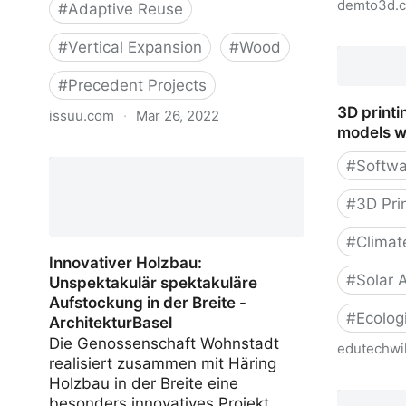
demto3d.
#
Adaptive Reuse
DEMto3
#
Vertical Expansion
#
Wood
#
Precedent Projects
3D printin
issuu.com
·
Mar 26, 2022
models w
Das Basler Dach - Idee zur
#
Softwa
Verdichtung im Bestand
#
3D Pri
#
Climat
Innovativer Holzbau:
#
Solar 
Unspektakulär spektakuläre
Aufstockung in der Breite -
#
Ecolog
ArchitekturBasel
Die Genossenschaft Wohnstadt
edutechwik
realisiert zusammen mit Häring
Holzbau in der Breite eine
3D printin
besonders innovatives Projekt.
models w