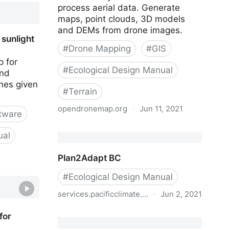
process aerial data. Generate
maps, point clouds, 3D models
and DEMs from drone images.
 sunlight
#
Drone Mapping
#
GIS
p for
#
Ecological Design Manual
and
imes given
#
Terrain
opendronemap.org
·
Jun 11, 2021
tware
OpenDroneMap
ual
Plan2Adapt BC
 sunlight
#
Ecological Design Manual
services.pacificclimate.org
·
Jun 2, 2021
Plan2Adapt BC
for