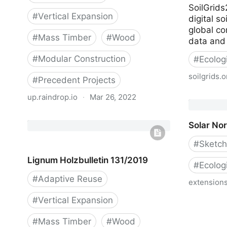
SoilGrids
#
Vertical Expansion
digital s
global com
#
Mass Timber
#
Wood
data and
#
Modular Construction
#
Ecolog
soilgrids.o
#
Precedent Projects
SoilGrids
up.raindrop.io
·
Mar 26, 2022
Aufstockungen_mit_Holz.pdf
Solar No
#
Sketc
Lignum Holzbulletin 131/2019
#
Ecolog
#
Adaptive Reuse
extension
#
Vertical Expansion
Solar Nor
#
Mass Timber
#
Wood