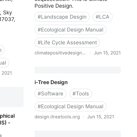
Positive Design.
, Sky
#
Landscape Desgin
#
LCA
17037,
#
Ecological Design Manual
#
Life Cycle Assessment
p
climatepositivedesign.com
·
Jun 15, 2021
ual
Climate Positive Design -
Landscaping LCA
, 2021
i-Tree Design
ht,
mbiance
#
Software
#
Tools
#
Ecological Design Manual
phical
design.itreetools.org
·
Jun 15, 2021
S) -
i-Tree Design
l