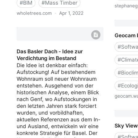
#
BIM
#
Mass Timber
stephaneg
wholetrees.com
·
Apr 1, 2022
SculptGL
WholeTrees Structures
Geocam 
#
Softwa
Das Basler Dach - Idee zur
Verdichtung im Bestand
#
Climat
Die Idee ist denkbar einfach:
Aufstockung! Auf bestehendem
#
Biocli
Wohnraum soll neuer Wohnraum
entstehen. Ausgehend von der
#
Ecolog
historischen Analyse, einem Blick
geocam.wa
nach Genf, wo Aufstockungen in
den letzten Jahren stark forciert
Geocam 
wurden, und vorbildhaften,
aktuellen Referenzen aus dem In-
Sky View
und Ausland, entwickeln wir eine
konkrete Strategie für Basel. Der
#
Softwa