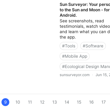
Sun Surveyor: Your perso
to the Sun and Moon - for
Android.
See screenshots, read
testimonials, watch video 
and learn what you can d
the app.
#
Tools
#
Software
#
Mobile App
#
Ecological Design Man
sunsurveyor.com
·
Jun 15, 
Sun Surveyor: Your perso
the Sun and Moon - for 
9
10
11
12
13
14
15
16
17