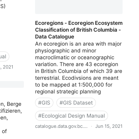
IS)
Ecoregions - Ecoregion Ecosystem
Classification of British Columbia -
Data Catalogue
An ecoregion is an area with major
physiographic and minor
ual
macroclimatic or oceanographic
variation. There are 43 ecoregion
, 2021
in British Columbia of which 39 are
terrestrial. Ecodivsions are meant
hical
to be mapped at 1:500,000 for
S) -
regional strategic planning
#
GIS
#
GIS Dataset
n, Berge
ifizieren,
#
Ecological Design Manual
en,
catalogue.data.gov.bc.ca
·
Jun 15, 2021
 of
Ecoregions - Ecoregion Ecosystem