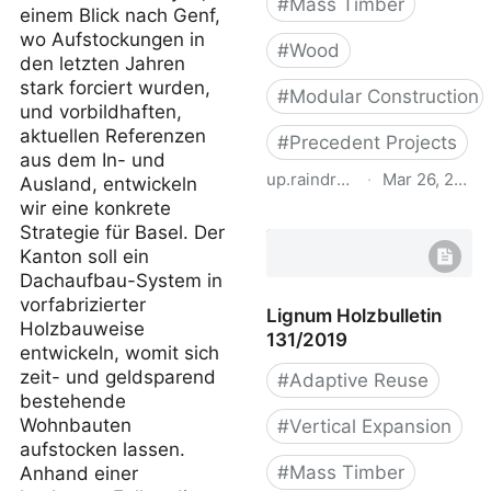
#
Mass Timber
einem Blick nach Genf,
wo Aufstockungen in
#
Wood
den letzten Jahren
stark forciert wurden,
#
Modular Construction
und vorbildhaften,
aktuellen Referenzen
#
Precedent Projects
aus dem In- und
up.raindrop.io
·
Mar 26, 2022
Ausland, entwickeln
wir eine konkrete
Aufstockungen_mit_Holz.
Strategie für Basel. Der
Kanton soll ein
Dachaufbau-System in
vorfabrizierter
Lignum Holzbulletin
Holzbauweise
131/2019
entwickeln, womit sich
zeit- und geldsparend
#
Adaptive Reuse
bestehende
Wohnbauten
#
Vertical Expansion
aufstocken lassen.
#
Mass Timber
Anhand einer