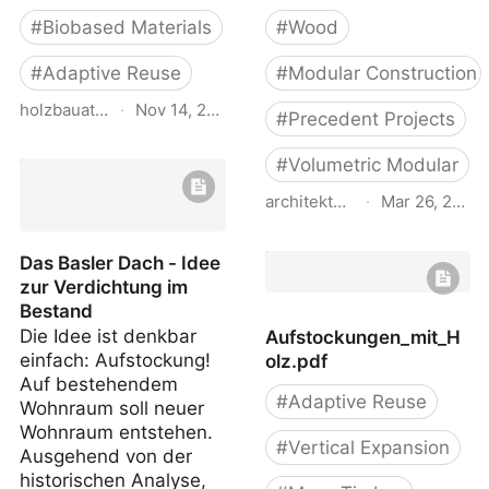
#
Biobased Materials
#
Wood
#
Adaptive Reuse
#
Modular Construction
holzbauatlas.de
·
Nov 14, 2025
#
Precedent Projects
Holzbau Atlas DE
#
Volumetric Modular
architekturbasel.ch
·
Mar 26, 2022
Innovativer Holzbau:
Das Basler Dach - Idee
Unspektakulär
zur Verdichtung im
spektakuläre
Bestand
Aufstockung in der Breite
Die Idee ist denkbar
Aufstockungen_mit_H
- ArchitekturBasel
einfach: Aufstockung!
olz.pdf
Auf bestehendem
#
Adaptive Reuse
Wohnraum soll neuer
Wohnraum entstehen.
#
Vertical Expansion
Ausgehend von der
historischen Analyse,