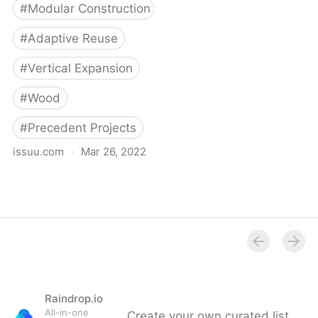
#
Modular Construction
#
Adaptive Reuse
#
Vertical Expansion
#
Wood
#
Precedent Projects
issuu.com
·
Mar 26, 2022
Das Basler Dach - Idee
zur Verdichtung im
Bestand
Raindrop.io
All-in-one
Create your own curated list