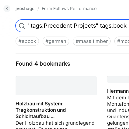
jvoshage
Form Follows Performance
/
#
ebook
#
german
#
mass timber
#
mod
Found 4 bookmarks
Hermann
Mit dem 
Holzbau mit System:
Montafon 
Tragkonstruktion und
und indus
Schichtaufbau …
Quantens
Der Holzbau hat sich grundlegend
gelungen