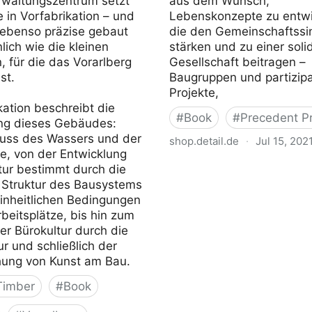
rwaltungszentrum setzt
aus dem Wunsch,
in Vorfabrikation – und
Lebenskonzepte zu entwi
 ebenso präzise gebaut
die den Gemeinschaftssi
ich wie die kleinen
stärken und zu einer soli
, für die das Vorarlberg
Gesellschaft beitragen –
ist.
Baugruppen und partizipa
Projekte,
kation beschreibt die
#
Book
#
Precedent Pr
ng dieses Gebäudes:
luss des Wassers und der
shop.detail.de
·
Jul 15, 202
e, von der Entwicklung
Bauen für die Gemeinscha
tur bestimmt durch die
e Struktur des Bausystems
einheitlichen Bedingungen
Arbeitsplätze, bis hin zum
r Bürokultur durch die
ur und schließlich der
hung von Kunst am Bau.
Timber
#
Book