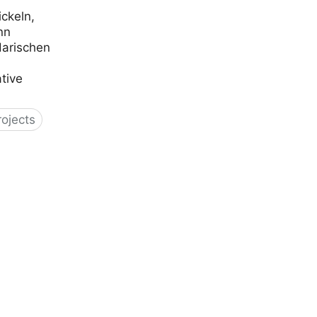
ckeln,
nn
darischen
tive
ojects
1
ft in Wien