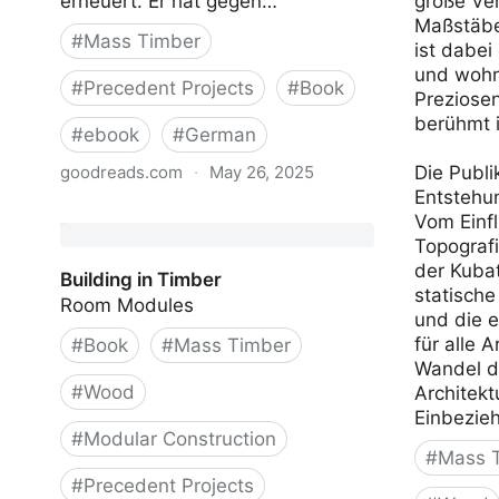
erneuert. Er hat gegen…
große Ve
Maßstäbe 
#
Mass Timber
ist dabei
und wohnl
#
Precedent Projects
#
Book
Preziosen
berühmt 
#
ebook
#
German
goodreads.com
·
May 26, 2025
Die Publi
Entstehu
Holzbau mit System:
Vom Einf
Tragkonstruktion und Schichtaufbau
Topografi
…
der Kuba
Building in Timber
statisch
Room Modules
und die 
für alle 
#
Book
#
Mass Timber
Wandel de
#
Wood
Architekt
Einbezie
#
Modular Construction
#
Mass 
#
Precedent Projects