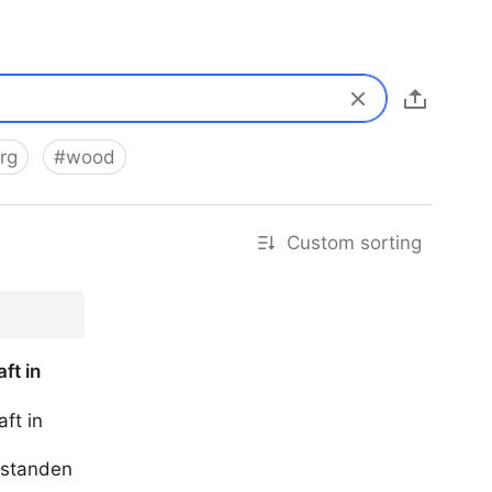
rg
#
wood
Custom sorting
ft in
ft in
tstanden