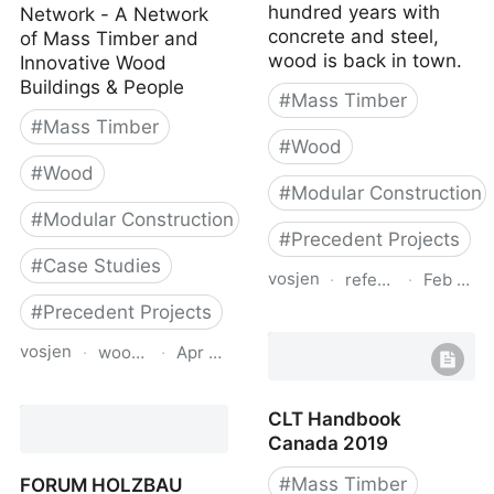
hundred years with
Network - A Network
concrete and steel,
of Mass Timber and
wood is back in town.
Innovative Wood
Buildings & People
#
Mass Timber
#
Mass Timber
#
Wood
#
Wood
#
Modular Construction
#
Modular Construction
#
Precedent Projects
#
Case Studies
vosjen
·
references.buildin
·
Feb 19, 
#
Precedent Projects
Building Concepts by
Stora Enso
vosjen
·
woodworksinnovationnetwork.org
·
Apr 23, 2025
Woodworks Innovation
CLT Handbook
Network (WIN)–Mass
Canada 2019
Timber Buildings &
Experts
#
Mass Timber
FORUM HOLZBAU