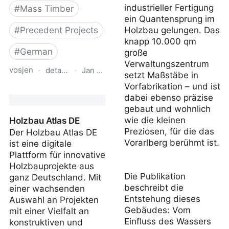
industrieller Fertigung
#
Mass Timber
ein Quantensprung im
#
Precedent Projects
Holzbau gelungen. Das
knapp 10.000 qm
#
German
große
Verwaltungszentrum
vosjen
·
detail.de
·
Jan 30, 2026
setzt Maßstäbe in
Vorfabrikation – und ist
Bestand um 630 m²
dabei ebenso präzise
erweitert
gebaut und wohnlich
wie die kleinen
Holzbau Atlas DE
Preziosen, für die das
Der Holzbau Atlas DE
Vorarlberg berühmt ist.
ist eine digitale
Plattform für innovative
Holzbauprojekte aus
Die Publikation
ganz Deutschland. Mit
beschreibt die
einer wachsenden
Entstehung dieses
Auswahl an Projekten
Gebäudes: Vom
mit einer Vielfalt an
Einfluss des Wassers
konstruktiven und