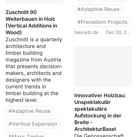
#
Adaptive Reuse
Zuschnitt 90
Weiterbauen in Holz
#
Precedent Projects
(Vertical Additions in
Wood)
baunetz.de
·
Dec 20, 2022
Zuschnitt is a quarterly
Plattenbau mit
architecture and
Holzaufstockung
timber building
(Masstimber Vertical
magazine from Austria
Expansion to Eastern
that presents decision-
German Concrete Prefab
makers, architects and
School)
designers with the
current trends in
timber building at the
Innovativer Holzbau:
highest level.
Unspektakulär
spektakuläre
#
Adaptive Reuse
Aufstockung in der
Breite -
#
Vertical Expansion
ArchitekturBasel
Die Genossenschaft
#
Mass Timber