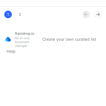
Audit
1
2
Raindrop.io
All-in-one
Create your own curated list
bookmark
manager
Help