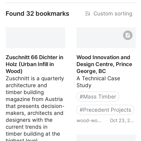
Found 32 bookmarks
Custom sorting
Zuschnitt 66 Dichter in
Wood Innovation and
Holz (Urban Infill in
Design Centre, Prince
Wood)
George, BC
Zuschnitt is a quarterly
A Technical Case
architecture and
Study
timber building
#
Mass Timber
magazine from Austria
that presents decision-
#
Precedent Projects
makers, architects and
designers with the
wood-works.ca
·
Oct 23, 2023
current trends in
Wood Innovation and
timber building at the
Design Centre, Prince
highest level.