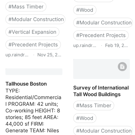
#
Mass Timber
#
Wood
#
Modular Construction
#
Modular Construction
#
Vertical Expansion
#
Precedent Projects
#
Precedent Projects
up.raindrop.io
·
Feb 19, 2022
up.raindrop.io
·
Nov 25, 2023
CLT-100 UK Projects
proHolz Student Trophy
20
Tallhouse Boston
Survey of International
TYPE:
Tall Wood Buildings
Residential/Commercia
l PROGRAM: 42 units;
#
Mass Timber
Co-working HEIGHT: 8
stories; 85 feet AREA:
#
Wood
44,000 sf FIRM:
Generate TEAM: Niles
#
Modular Construction