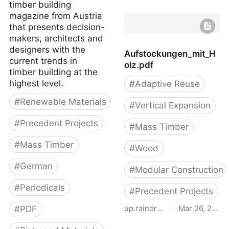
timber building
Innovativer Holzbau:
magazine from Austria
Unspektakulär
that presents decision-
spektakuläre
makers, architects and
Aufstockung in der Breite
designers with the
Aufstockungen_mit_H
- ArchitekturBasel
current trends in
olz.pdf
timber building at the
highest level.
#
Adaptive Reuse
#
Renewable Materials
#
Vertical Expansion
#
Precedent Projects
#
Mass Timber
#
Mass Timber
#
Wood
#
German
#
Modular Construction
#
Periodicals
#
Precedent Projects
up.raindrop.io
·
Mar 26, 2022
#
PDF
Aufstockungen_mit_Holz.