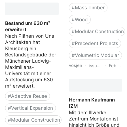
Zuschnitt 67 Bauen mit
Raummodulen
#
Mass Timber
(Volumetric Modular
Construction)
#
Wood
Bestand um 630 m²
erweitert
#
Modular Construction
Nach Plänen von Uns
Architekten hat
#
Precedent Projects
Kleusberg ein
Bestandsgebäude der
#
Volumetric Modular
Münchener Ludwig-
vosjen
·
issuu.com
·
Feb 19, 
Maximilians-
Universität mit einer
Building in Timber
Aufstockung um 630
m² erweitert.
#
Adaptive Reuse
Hermann Kaufmann
IZM
#
Vertical Expansion
Mit dem Illwerke
Zentrum Montafon ist
#
Modular Construction
hinsichtlich Größe und