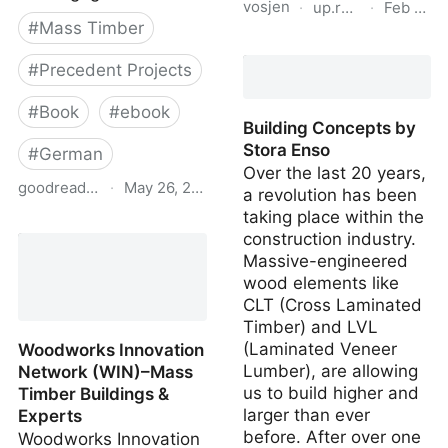
vosjen
·
up.raindrop.io
·
Feb 19, 
#
Mass Timber
Mass Timber Methods
#
Precedent Projects
#
Book
#
ebook
Building Concepts by
Stora Enso
#
German
Over the last 20 years,
goodreads.com
·
May 26, 2025
a revolution has been
taking place within the
Holzbau mit System:
construction industry.
Tragkonstruktion und
Massive-engineered
Schichtaufbau …
wood elements like
CLT (Cross Laminated
Timber) and LVL
(Laminated Veneer
Woodworks Innovation
Lumber), are allowing
Network (WIN)–Mass
us to build higher and
Timber Buildings &
larger than ever
Experts
before. After over one
Woodworks Innovation