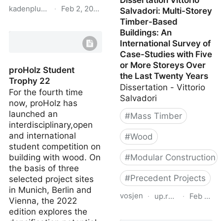
Dissertation Vittorio
kadenplus.de
·
Feb 2, 2024
Salvadori: Multi-Storey
Timber-Based
KADEN⁺
Buildings: An
International Survey of
Case-Studies with Five
or More Storeys Over
proHolz Student
the Last Twenty Years
Trophy 22
Dissertation - Vittorio
For the fourth time
Salvadori
now, proHolz has
launched an
#
Mass Timber
interdisciplinary,open
and international
#
Wood
student competition on
building with wood. On
#
Modular Construction
the basis of three
#
Precedent Projects
selected project sites
in Munich, Berlin and
vosjen
·
up.raindrop.io
·
Feb 19, 
Vienna, the 2022
edition explores the
Dissertation Vittorio