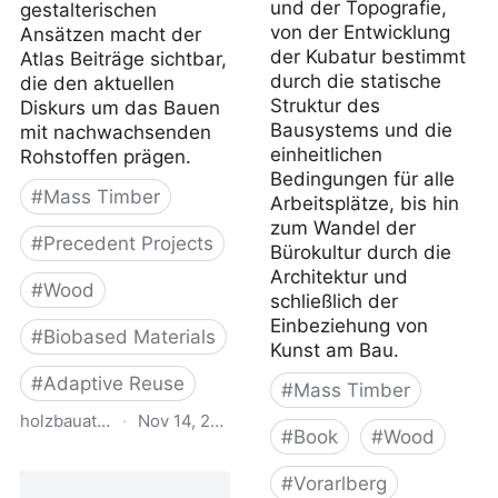
und der Topografie,
gestalterischen
von der Entwicklung
Ansätzen macht der
der Kubatur bestimmt
Atlas Beiträge sichtbar,
durch die statische
die den aktuellen
Struktur des
Diskurs um das Bauen
Bausystems und die
mit nachwachsenden
einheitlichen
Rohstoffen prägen.
Bedingungen für alle
#
Mass Timber
Arbeitsplätze, bis hin
zum Wandel der
#
Precedent Projects
Bürokultur durch die
Architektur und
#
Wood
schließlich der
Einbeziehung von
#
Biobased Materials
Kunst am Bau.
#
Adaptive Reuse
#
Mass Timber
holzbauatlas.de
·
Nov 14, 2025
#
Book
#
Wood
Holzbau Atlas DE
#
Vorarlberg