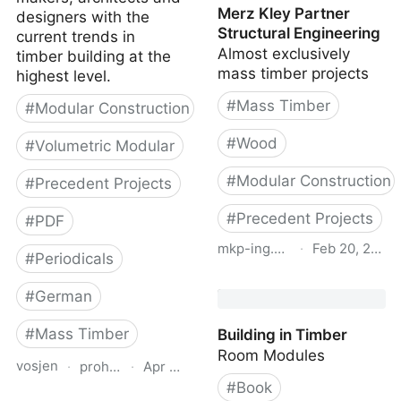
Merz Kley Partner
designers with the
Structural Engineering
current trends in
Almost exclusively
timber building at the
mass timber projects
highest level.
#
Mass Timber
#
Modular Construction
#
Wood
#
Volumetric Modular
#
Modular Construction
#
Precedent Projects
#
Precedent Projects
#
PDF
mkp-ing.com
·
Feb 20, 2022
#
Periodicals
Merz Kley Partner
#
German
Structural Engineering
#
Mass Timber
Building in Timber
Room Modules
vosjen
·
proholz.at
·
Apr 16, 2026
#
Book