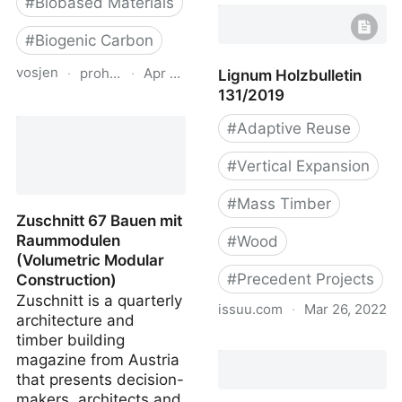
#
Biobased Materials
#
Biogenic Carbon
vosjen
·
proholz.at
·
Apr 16, 2026
Lignum Holzbulletin
131/2019
Zuschnitt 87 Holz, Lehm,
#
Adaptive Reuse
Stroh (Timber, Clay,
Straw)
#
Vertical Expansion
#
Mass Timber
Zuschnitt 67 Bauen mit
Raummodulen
#
Wood
(Volumetric Modular
#
Precedent Projects
Construction)
Zuschnitt is a quarterly
issuu.com
·
Mar 26, 2022
architecture and
timber building
Lignum Holzbulletin
magazine from Austria
131/2019
that presents decision-
makers, architects and