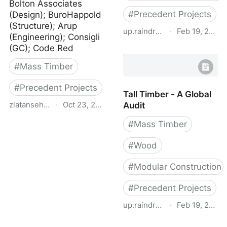
Bolton Associates
#
Precedent Projects
(Design); BuroHappold
(Structure); Arup
up.raindrop.io
·
Feb 19, 2022
(Engineering); Consigli
(GC); Code Red
Survey of International
Tall Wood Buildings
#
Mass Timber
#
Precedent Projects
Tall Timber - A Global
zlatansehovic.com
·
Oct 23, 2023
Audit
Tallhouse Boston
#
Mass Timber
#
Wood
#
Modular Construction
#
Precedent Projects
up.raindrop.io
·
Feb 19, 2022
Tall Timber - A Global