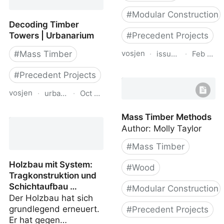
#
Modular Construction
Decoding Timber
Towers | Urbanarium
#
Precedent Projects
vosjen
·
issuu.com
·
Feb 19, 
#
Mass Timber
Hermann Kaufmann IZM
#
Precedent Projects
vosjen
·
urbanarium.org
·
Oct 24, 2025
Decoding Timber Towers
Mass Timber Methods
| Urbanarium
Author: Molly Taylor
#
Mass Timber
Holzbau mit System:
#
Wood
Tragkonstruktion und
Schichtaufbau …
#
Modular Construction
Der Holzbau hat sich
grundlegend erneuert.
#
Precedent Projects
Er hat gegen…