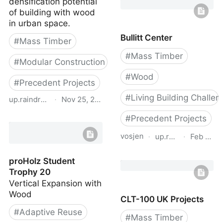
densification potential
Salvadori: Multi-Storey
of building with wood
Timber-Based Buildings:
in urban space.
An International Survey
Bullitt Center
of Case-Studies with
#
Mass Timber
Five or More Storeys
#
Mass Timber
Over the Last Twenty
#
Modular Construction
Years
#
Wood
#
Precedent Projects
#
Living Building Challe
up.raindrop.io
·
Nov 25, 2023
proHolz Student Trophy
#
Precedent Projects
22
vosjen
·
up.raindrop.io
·
Feb 19, 
Bullitt Center
proHolz Student
Trophy 20
Vertical Expansion with
Wood
CLT-100 UK Projects
#
Adaptive Reuse
#
Mass Timber