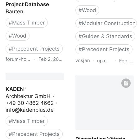
Project Database
#
Wood
Bauten
#
Mass Timber
#
Modular Construction
#
Wood
#
Guides & Standards
#
Precedent Projects
#
Precedent Projects
forum-holzbau.com
·
Feb 2, 2024
vosjen
·
up.raindrop.io
·
Feb 19, 
FORUM HOLZBAU
CLT Handbook Canada
Project Database
2019
KADEN⁺
Architektur GmbH・
+49 30 4862 4662・
info@kadenplus.de
#
Mass Timber
#
Precedent Projects