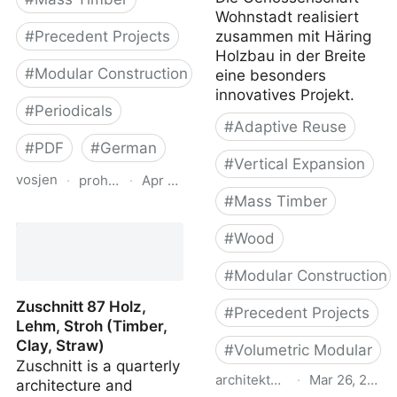
Wohnstadt realisiert
#
Precedent Projects
zusammen mit Häring
Holzbau in der Breite
#
Modular Construction
eine besonders
innovatives Projekt.
#
Periodicals
#
Adaptive Reuse
#
PDF
#
German
#
Vertical Expansion
vosjen
·
proholz.at
·
Apr 16, 2026
#
Mass Timber
Zuschnitt 90
Weiterbauen in Holz
#
Wood
(Vertical Additions in
Wood)
#
Modular Construction
Zuschnitt 87 Holz,
#
Precedent Projects
Lehm, Stroh (Timber,
Clay, Straw)
#
Volumetric Modular
Zuschnitt is a quarterly
architekturbasel.ch
·
Mar 26, 2022
architecture and