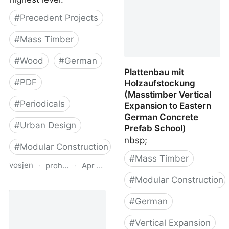
George, BC
#
Precedent Projects
#
Mass Timber
#
Wood
#
German
Plattenbau mit
#
PDF
Holzaufstockung
(Masstimber Vertical
#
Periodicals
Expansion to Eastern
German Concrete
#
Urban Design
Prefab School)
nbsp;
#
Modular Construction
#
Mass Timber
vosjen
·
proholz.at
·
Apr 16, 2026
#
Modular Construction
Zuschnitt 66 Dichter in
Holz (Urban Infill in
#
German
Wood)
#
Vertical Expansion