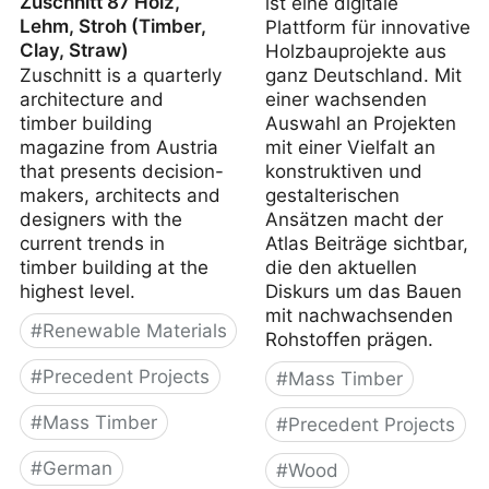
Zuschnitt 87 Holz,
ist eine digitale
Lehm, Stroh (Timber,
Plattform für innovative
Clay, Straw)
Holzbauprojekte aus
Zuschnitt is a quarterly
ganz Deutschland. Mit
architecture and
einer wachsenden
timber building
Auswahl an Projekten
magazine from Austria
mit einer Vielfalt an
that presents decision-
konstruktiven und
makers, architects and
gestalterischen
designers with the
Ansätzen macht der
current trends in
Atlas Beiträge sichtbar,
timber building at the
die den aktuellen
highest level.
Diskurs um das Bauen
mit nachwachsenden
#
Renewable Materials
Rohstoffen prägen.
#
Precedent Projects
#
Mass Timber
#
Mass Timber
#
Precedent Projects
#
German
#
Wood