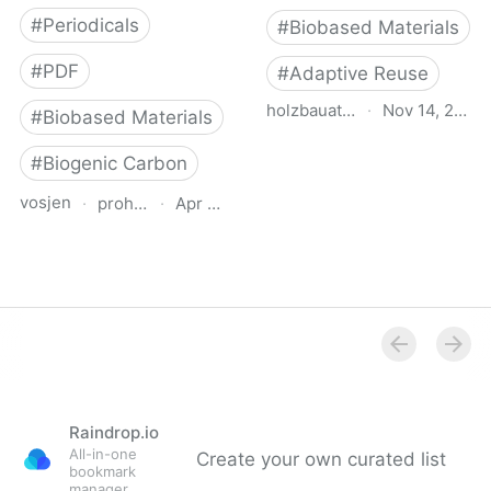
#
Periodicals
#
Biobased Materials
#
PDF
#
Adaptive Reuse
holzbauatlas.de
·
Nov 14, 2025
#
Biobased Materials
Holzbau Atlas DE
#
Biogenic Carbon
vosjen
·
proholz.at
·
Apr 16, 2026
Zuschnitt 87 Holz, Lehm,
Stroh (Timber, Clay,
Straw)
Raindrop.io
All-in-one
Create your own curated list
bookmark
manager