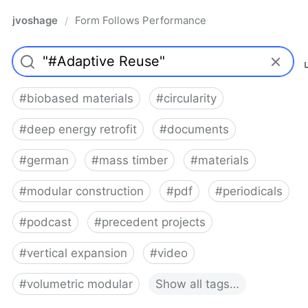
jvoshage
Form Follows Performance
/
#
biobased materials
#
circularity
#
deep energy retrofit
#
documents
#
german
#
mass timber
#
materials
#
modular construction
#
pdf
#
periodicals
#
podcast
#
precedent projects
#
vertical expansion
#
video
#
volumetric modular
Show
all
tags…