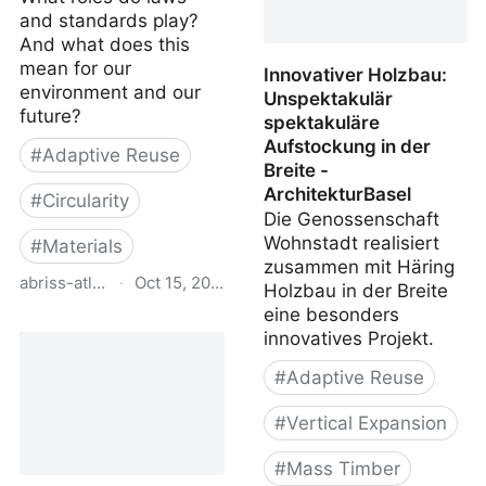
and standards play?
And what does this
mean for our
Innovativer Holzbau:
environment and our
Unspektakulär
future?
spektakuläre
Aufstockung in der
#
Adaptive Reuse
Breite -
ArchitekturBasel
#
Circularity
Die Genossenschaft
Wohnstadt realisiert
#
Materials
zusammen mit Häring
abriss-atlas.ch
·
Oct 15, 2023
Holzbau in der Breite
eine besonders
Demolition Atlas
innovatives Projekt.
Switzerland
#
Adaptive Reuse
#
Vertical Expansion
#
Mass Timber