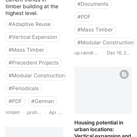
#
Documents
timber building at the
highest level.
#
PDF
#
Adaptive Reuse
#
Mass Timber
#
Vertical Expansion
#
Modular Construction
#
Mass Timber
up.raindrop.io
·
Dec 16, 2022
#
Precedent Projects
Attic Adapt 2050
#
Modular Construction
#
Periodicals
#
PDF
#
German
vosjen
·
proholz.at
·
Apr 16, 2026
Housing potential in
Zuschnitt 90
urban locations:
Weiterbauen in Holz
Vertical expansion and