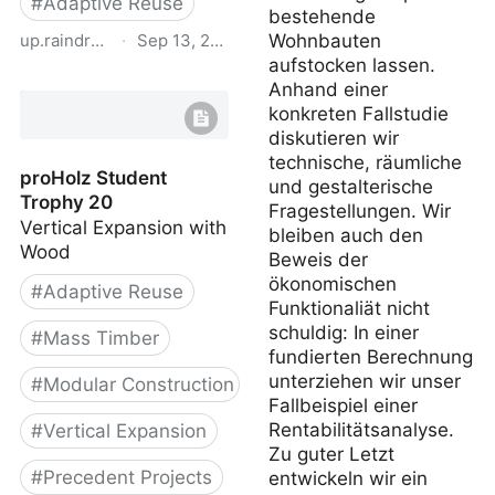
#
Adaptive Reuse
bestehende
up.raindrop.io
·
Sep 13, 2024
Wohnbauten
aufstocken lassen.
Building-a-Circular-
Anhand einer
Future 3rd.pdf
konkreten Fallstudie
diskutieren wir
technische, räumliche
proHolz Student
und gestalterische
Trophy 20
Fragestellungen. Wir
Vertical Expansion with
bleiben auch den
Wood
Beweis der
ökonomischen
#
Adaptive Reuse
Funktionaliät nicht
schuldig: In einer
#
Mass Timber
fundierten Berechnung
unterziehen wir unser
#
Modular Construction
Fallbeispiel einer
Rentabilitätsanalyse.
#
Vertical Expansion
Zu guter Letzt
#
Precedent Projects
entwickeln wir ein