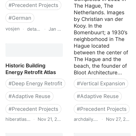
#
Precedent Projects
The Hague, The
Netherlands. Images
#
German
by Christian van der
Kooy. In the
vosjen
·
detail.de
·
Jan 30, 2026
Bomenbuurt; a 1930’s
neighborhood in The
Bestand um 630 m²
Hague located
erweitert
between the center of
The Hague and the
Historic Building
beach, the founder of
Energy Retrofit Atlas
Bloot Architecture...
#
Deep Energy Retrofit
#
Vertical Expansion
#
Adaptive Reuse
#
Adaptive Reuse
#
Precedent Projects
#
Precedent Projects
hiberatlas.eurac.edu
·
Nov 21, 2025
archdaily.com
·
Nov 27, 2022
Historic Building Energy
House on a House / Bloo