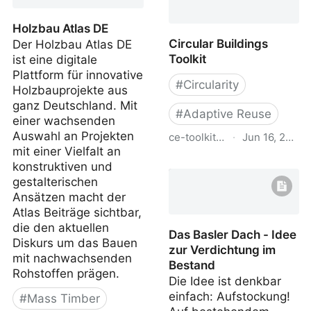
Retrofit Atlas
Architecture
Holzbau Atlas DE
Circular Buildings
Der Holzbau Atlas DE
Toolkit
ist eine digitale
Plattform für innovative
#
Circularity
Holzbauprojekte aus
ganz Deutschland. Mit
#
Adaptive Reuse
einer wachsenden
Auswahl an Projekten
ce-toolkit.dhub.arup.com
·
Jun 16, 2022
mit einer Vielfalt an
Circular Buildings Toolkit
konstruktiven und
gestalterischen
Ansätzen macht der
Atlas Beiträge sichtbar,
die den aktuellen
Das Basler Dach - Idee
Diskurs um das Bauen
zur Verdichtung im
mit nachwachsenden
Bestand
Rohstoffen prägen.
Die Idee ist denkbar
einfach: Aufstockung!
#
Mass Timber