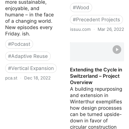
more sustainable,
#
Wood
enjoyable, and
humane – in the face
#
Precedent Projects
of a changing world.
New episodes every
issuu.com
·
Mar 26, 2022
Friday. ish.
Lignum Holzbulletin
#
Podcast
131/2019
#
Adaptive Reuse
#
Vertical Expansion
Extending the Cycle in
Switzerland – Project
pca.st
·
Dec 18, 2022
Overview
10: Re-compaction with
A building repurposing
Aufstockungen - Livable
and extension in
Low-carbon City
Winterthur exemplifies
how design processes
can be turned upside-
down in favor of
circular construction