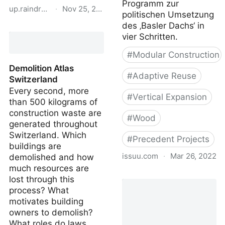
Programm zur
up.raindrop.io
·
Nov 25, 2023
politischen Umsetzung
des ‚Basler Dachs‘ in
proHolz Student Trophy
vier Schritten.
20
#
Modular Construction
Demolition Atlas
#
Adaptive Reuse
Switzerland
Every second, more
#
Vertical Expansion
than 500 kilograms of
construction waste are
#
Wood
generated throughout
Switzerland. Which
#
Precedent Projects
buildings are
issuu.com
·
Mar 26, 2022
demolished and how
much resources are
Das Basler Dach - Idee
lost through this
zur Verdichtung im
process? What
Bestand
motivates building
owners to demolish?
What roles do laws