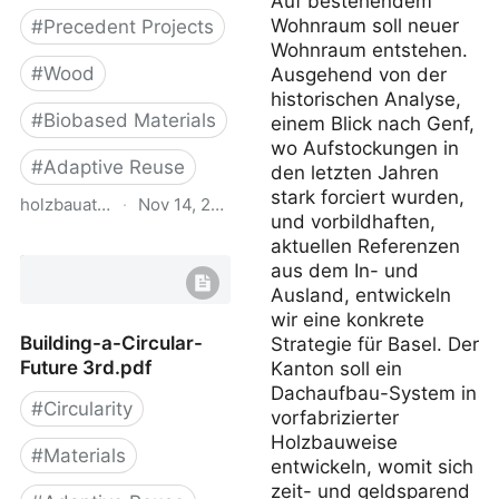
Auf bestehendem
Wohnraum soll neuer
#
Precedent Projects
Wohnraum entstehen.
#
Wood
Ausgehend von der
historischen Analyse,
#
Biobased Materials
einem Blick nach Genf,
wo Aufstockungen in
#
Adaptive Reuse
den letzten Jahren
stark forciert wurden,
holzbauatlas.de
·
Nov 14, 2025
und vorbildhaften,
aktuellen Referenzen
Holzbau Atlas DE
aus dem In- und
Ausland, entwickeln
wir eine konkrete
Building-a-Circular-
Strategie für Basel. Der
Future 3rd.pdf
Kanton soll ein
Dachaufbau-System in
#
Circularity
vorfabrizierter
Holzbauweise
#
Materials
entwickeln, womit sich
zeit- und geldsparend