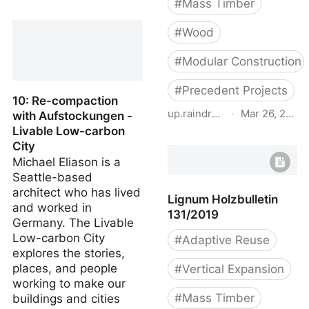
#
Mass Timber
Plattenbau mit
Holzaufstockung
#
Wood
(Masstimber Vertical
Expansion to Eastern
#
Modular Construction
German Concrete Prefab
#
Precedent Projects
School)
10: Re-compaction
up.raindrop.io
·
Mar 26, 2022
with Aufstockungen -
Livable Low-carbon
Aufstockungen_mit_Holz.
City
Michael Eliason is a
Seattle-based
architect who has lived
Lignum Holzbulletin
and worked in
131/2019
Germany. The Livable
Low-carbon City
#
Adaptive Reuse
explores the stories,
places, and people
#
Vertical Expansion
working to make our
#
Mass Timber
buildings and cities