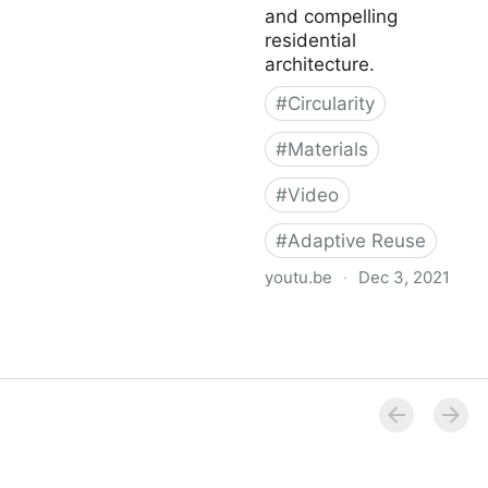
and compelling
residential
architecture.
#
Circularity
#
Materials
#
Video
#
Adaptive Reuse
youtu.be
·
Dec 3, 2021
Extending the Cycle in
Switzerland – Project
Overview