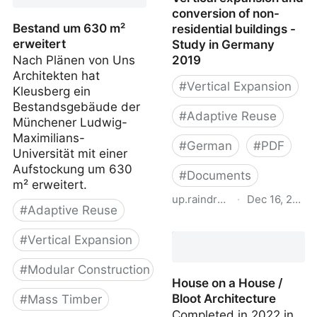
(Vertical Additions in
conversion of non-
Wood)
Bestand um 630 m²
residential buildings -
erweitert
Study in Germany
Nach Plänen von Uns
2019
Architekten hat
#
Vertical Expansion
Kleusberg ein
Bestandsgebäude der
#
Adaptive Reuse
Münchener Ludwig-
Maximilians-
#
German
#
PDF
Universität mit einer
Aufstockung um 630
#
Documents
m² erweitert.
up.raindrop.io
·
Dec 16, 2022
#
Adaptive Reuse
Housing potential in
#
Vertical Expansion
urban locations: Vertical
expansion and
#
Modular Construction
conversion of non-
House on a House /
residential buildings -
Bloot Architecture
#
Mass Timber
Study in Germany 2019
Completed in 2022 in