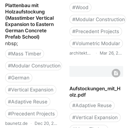
Plattenbau mit
#
Wood
Holzaufstockung
(Masstimber Vertical
#
Modular Construction
Expansion to Eastern
German Concrete
#
Precedent Projects
Prefab School)
nbsp;
#
Volumetric Modular
architekturbasel.ch
·
Mar 26, 2022
#
Mass Timber
Innovativer Holzbau:
#
Modular Construction
Unspektakulär
spektakuläre
#
German
Aufstockung in der Breite
Aufstockungen_mit_H
- ArchitekturBasel
#
Vertical Expansion
olz.pdf
#
Adaptive Reuse
#
Adaptive Reuse
#
Precedent Projects
#
Vertical Expansion
baunetz.de
·
Dec 20, 2022